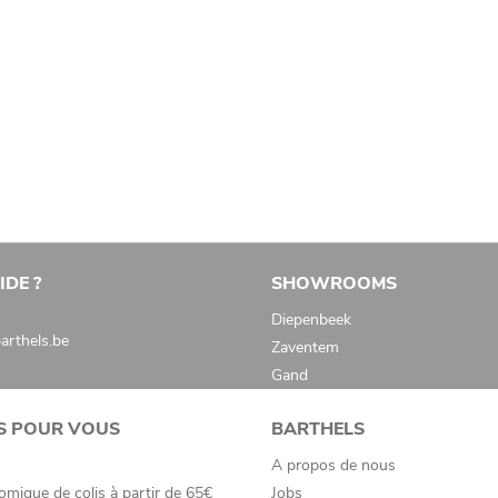
IDE ?
SHOWROOMS
Diepenbeek
rthels.be
Zaventem
Gand
S POUR VOUS
BARTHELS
A propos de nous
omique de colis à partir de 65€
Jobs