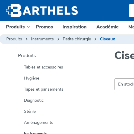
a recherche
Passer à la navigation principale
Produits
Promos
Inspiration
Académie
Ma
Produits
Instruments
Petite chirurgie
Ciseaux
Cis
Produits
Tables et accessoires
Hygiène
En stoc
Tapes et pansements
Diagnostic
Stérile
Aménagements
Instruments