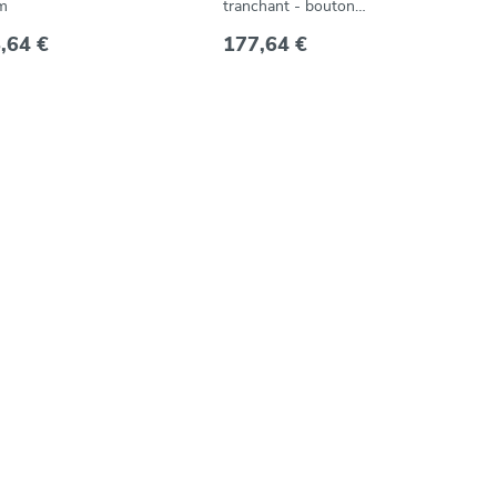
m
tranchant - bouton
allemand - 11 cm
,64 €
177,64 €