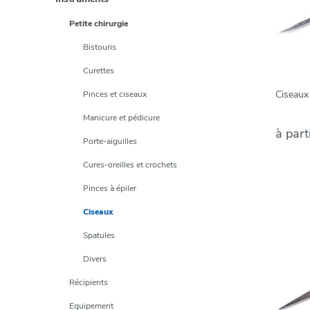
Petite chirurgie
Bistouris
Curettes
Ciseaux 
Pinces et ciseaux
Manicure et pédicure
à part
Porte-aiguilles
Cures-oreilles et crochets
Pinces à épiler
Ciseaux
Spatules
Divers
Récipients
Equipement