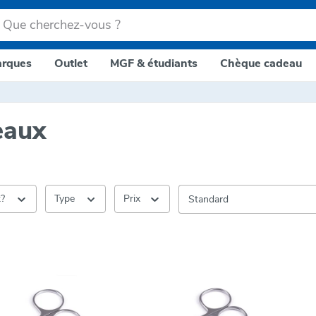
rques
Outlet
MGF & étudiants
Chèque cadeau
eaux
k?
Type
Prix