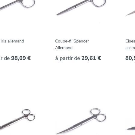
Iris allemand
Coupe-fil Spencer
Cisea
Allemand
alle
ir de
98,09 €
à partir de
29,61 €
80,