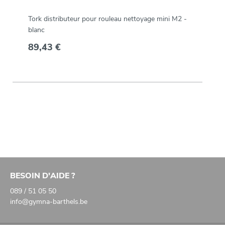
Tork distributeur pour rouleau nettoyage mini M2 -
blanc
89,43 €
BESOIN D'AIDE ?
089 / 51 05 50
info@gymna-barthels.be