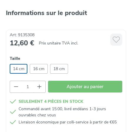
Informations sur le produit
Art: 9135308
12,60 €
Prix unitaire TVA incl.
Taille
14 cm
16 cm
18 cm
Quantité de produit : Entrez la quantité so
Ajouter au panier
SEULEMENT 4 PIÈCES EN STOCK
Commandé avant 15:00, livré endéans 1-3 jours
ouvrables chez vous
Livraison économique par colli‑service à partir de €65