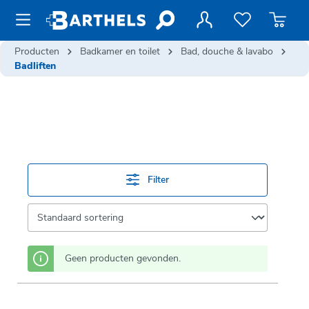
de hoofdinhoud
Producten
Badkamer en toilet
Bad, douche & lavabo
Badliften
Filter
Geen producten gevonden.