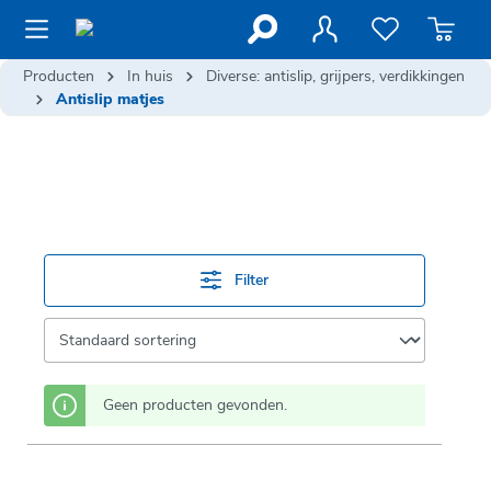
de hoofdinhoud
Producten
In huis
Diverse: antislip, grijpers, verdikkingen
Antislip matjes
Filter
Geen producten gevonden.