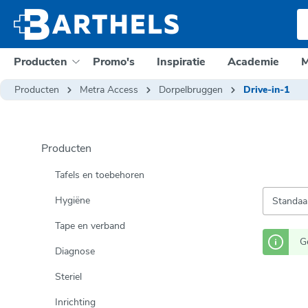
e zoekopdracht
Ga naar de hoofdnavigatie
Producten
Promo's
Inspiratie
Academie
M
Producten
Metra Access
Dorpelbruggen
Drive-in-1
Producten
Tafels en toebehoren
Hygiëne
Tape en verband
G
Diagnose
Steriel
Inrichting