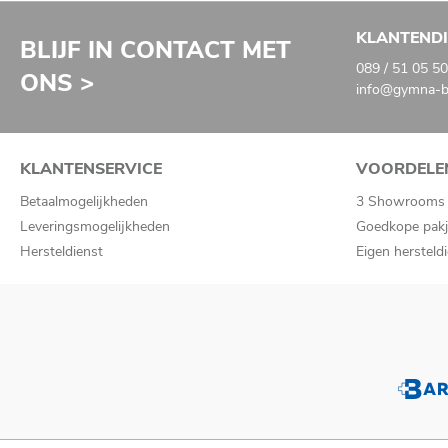
KLANTEND
BLIJF IN CONTACT MET
089 / 51 05 50
ONS >
info@gymna-ba
KLANTENSERVICE
VOORDELE
Betaalmogelijkheden
3 Showrooms
Leveringsmogelijkheden
Goedkope pakj
Hersteldienst
Eigen hersteld