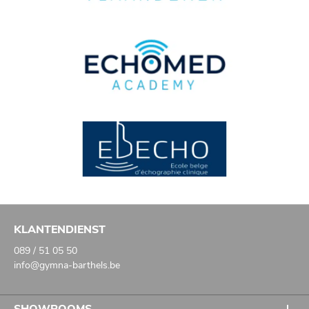
KLANTENDIENST
089 / 51 05 50
info@gymna-barthels.be
SHOWROOMS