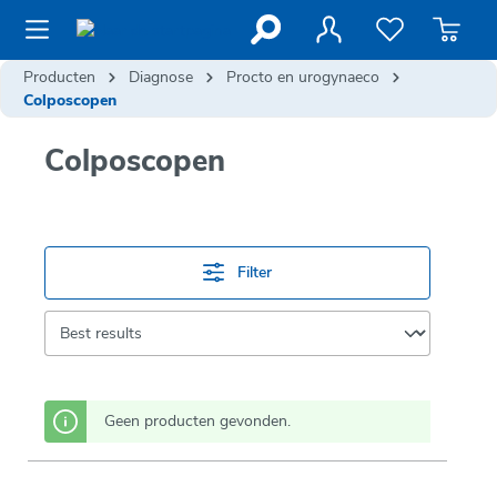
de hoofdinhoud
Producten
Diagnose
Procto en urogynaeco
Colposcopen
Colposcopen
Filter
Geen producten gevonden.