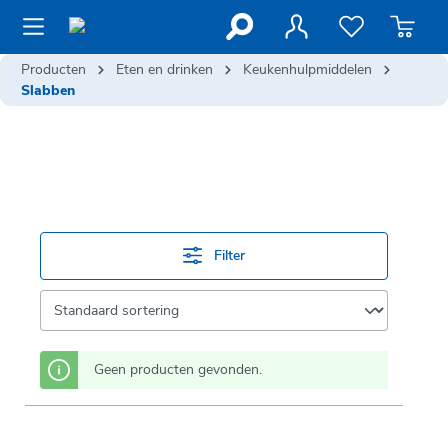
de hoofdinhoud
Producten
Eten en drinken
Keukenhulpmiddelen
Slabben
Filter
Geen producten gevonden.