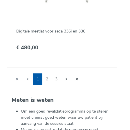
Digitale meetlat voor seca 336i en 336
€ 480,00
1
2
3
Meten is weten
Om een goed revalidatieprogramma op te stellen
moet u eerst goed weten waar uw patiënt bij
aanvang van de sessies staat.
Meten is cruciaal zodat de progressie goed