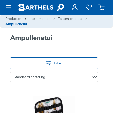
de hoofdinhoud
Producten
Instrumenten
Tassen en etuis
Ampullenetui
Ampullenetui
Filter