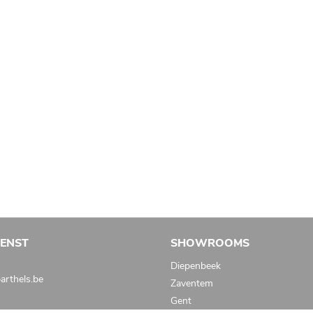
IENST
SHOWROOMS
Diepenbeek
rthels.be
Zaventem
Gent