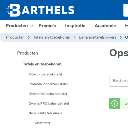
e zoekopdracht
Ga naar de hoofdnavigatie
Producten
Promo's
Inspiratie
Academie
M
Producten
Tafels en toebehoren
Behandeltafels divers
O
Ops
Producten
Tafels en toebehoren
Ritter onderzoekstafel
Promotal onderzoekstafel
Gymna.GO behandeltafel
G
Gymna.PRO behandeltafel
Behandeltafels divers
Vaste tafel