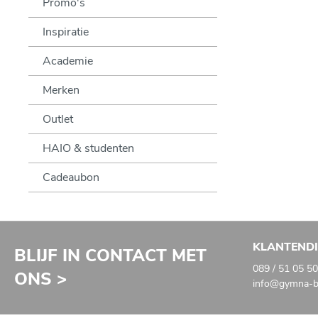
Promo's
Inspiratie
Academie
Merken
Outlet
HAIO & studenten
Cadeaubon
KLANTEND
BLIJF IN CONTACT MET
089 / 51 05 50
ONS >
info@gymna-ba