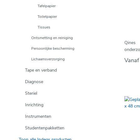
Tafelpapier
Toiletpapier
Tissues
Ontsmetting en reiniging
Qines
Persoonlijke bescherming
onderzo
behande
Lichaamsverzorging
Vana
Tape en verband
Diagnose
Steriel
Inrichting
Instrumenten
Studentenpakketten
Toon alle Indeqs producten