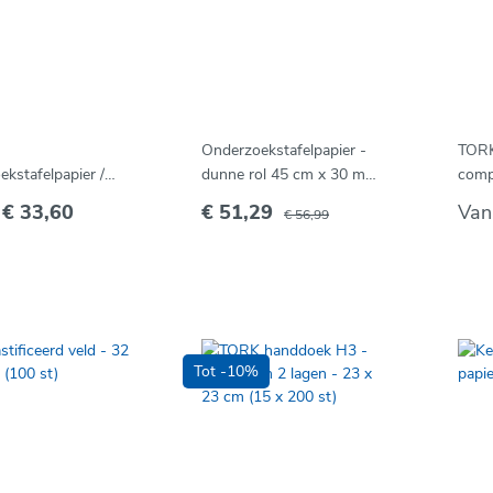
Onderzoekstafelpapier -
TORK
ekstafelpapier /
dunne rol 45 cm x 30 m
comp
ltafel
(12 st)
gevo
f
€ 33,60
€ 51,29
Van
€ 56,99
(12 x
Tot -10%