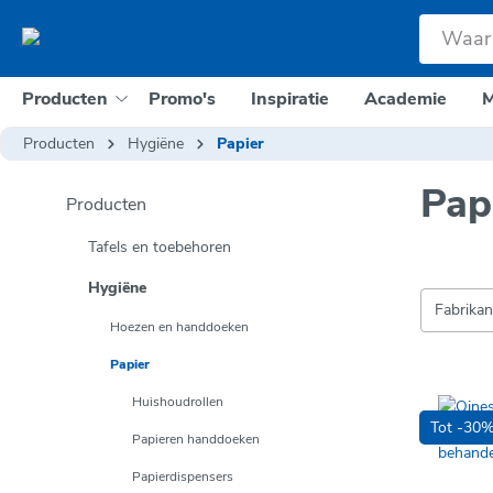
e zoekopdracht
Ga naar de hoofdnavigatie
Producten
Promo's
Inspiratie
Academie
M
Producten
Hygiëne
Papier
Pap
Producten
Tafels en toebehoren
Hygiëne
Fabrika
Hoezen en handdoeken
Papier
Huishoudrollen
Tot -30
Papieren handdoeken
Papierdispensers