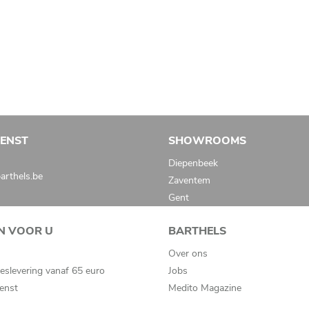
IENST
SHOWROOMS
Diepenbeek
rthels.be
Zaventem
Gent
N VOOR U
BARTHELS
Over ons
eslevering vanaf 65 euro
Jobs
ienst
Medito Magazine