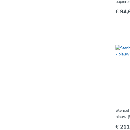
papiere
maxi
€ 94,
Stericel
blauw (
€ 211