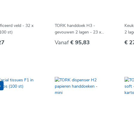
ficeerd veld - 32 x
TORK handdoek H3 -
Keuk
100 st)
gevouwen 2 lagen - 23 x
2 lag
23 cm (15 x 200 st)
27
Vanaf
€ 95,83
€ 2
%