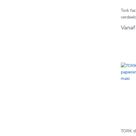
Tork fac
verdeel
Vana
TORK d