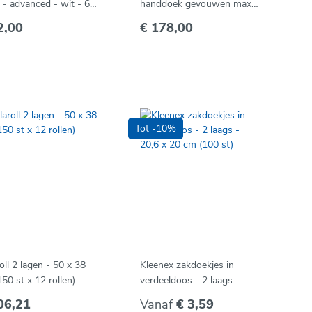
- 6
handdoek gevouwen maxi
48 st)
- inox
2,00
€ 178,00
Tot -10%
oll 2 lagen - 50 x 38
Kleenex zakdoekjes in
50 st x 12 rollen)
verdeeldoos - 2 laags -
20,6 x 20 cm (100 st)
06,21
Vanaf
€ 3,59