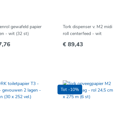
enrol gewafeld papier
Tork dispenser v. M2 midi
en - wit (32 st)
roll centerfeed - wit
7,76
€ 89,43
Tot -10%