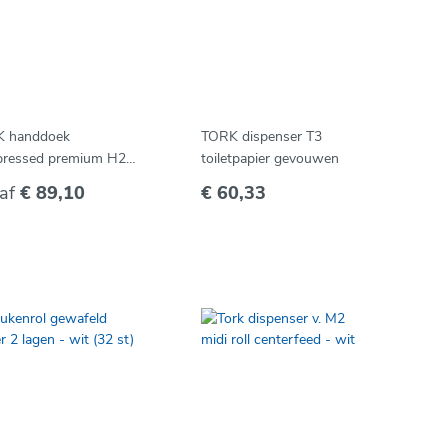
 handdoek
TORK dispenser T3
ressed premium H2 -
toiletpapier gevouwen
uwen 2 lagen - karton
af
€ 89,10
€ 60,33
 225 vel.)