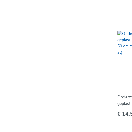
Onderzo
geplasti
50 cm x
€ 14,
st)