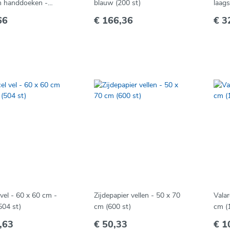
n handdoeken -
blauw (200 st)
laags - advanced - wit 
x 8 (
66
€ 166,36
€ 3
 vel - 60 x 60 cm -
Zijdepapier vellen - 50 x 70
Valar
504 st)
cm (600 st)
cm (1
,63
€ 50,33
€ 1