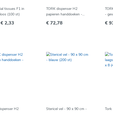
ial tissues F1 in
TORK dispenser H2
TORK 
doos (100 st)
papieren handdoeken -
- ge
mini
karto
f
€ 2,33
€ 72,78
€ 9
ispenser H2
Stericel vel - 90 x 90 cm -
Tork 