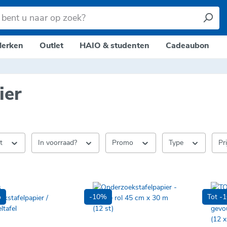
erken
Outlet
HAIO & studenten
Cadeaubon
ier
nt
In voorraad?
Promo
Type
Pr
%
-10%
Tot -