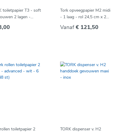
toiletpapier T3 - soft
Tork opveegpapier M2 midi
vouwen 2 lagen -
- 1 laag - rol 24,5 cm x 275
n (30 x 252 vel.)
m (6 st)
3,00
Vanaf
€ 121,50
rollen toiletpapier 2
TORK dispenser v. H2