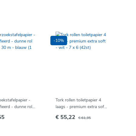
-10%
ekstafelpapier -
Tork rollen toiletpapier 4
fieerd - dunne rol
laags - premium extra soft
 30 m - blauw (1
- wit - 7 x 6 (42st)
55
€ 55,22
€ 61,35