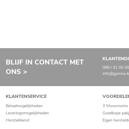
KLANTEND
BLIJF IN CONTACT MET
089 / 51 05 50
ONS >
info@gymna-ba
KLANTENSERVICE
VOORDELE
Betaalmogelijkheden
3 Showrooms
Leveringsmogelijkheden
Goedkope pakj
Hersteldienst
Eigen hersteld