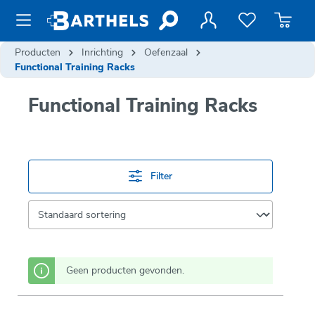
de hoofdinhoud
Producten
Inrichting
Oefenzaal
Functional Training Racks
Functional Training Racks
Filter
Geen producten gevonden.