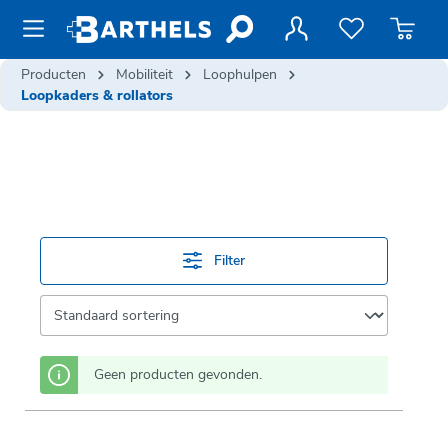
de hoofdinhoud
Producten
Mobiliteit
Loophulpen
Loopkaders & rollators
Filter
Geen producten gevonden.