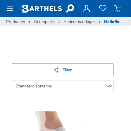
de hoofdinhoud
Producten
Orthopedie
Andere bandages
Hallufix
Filter