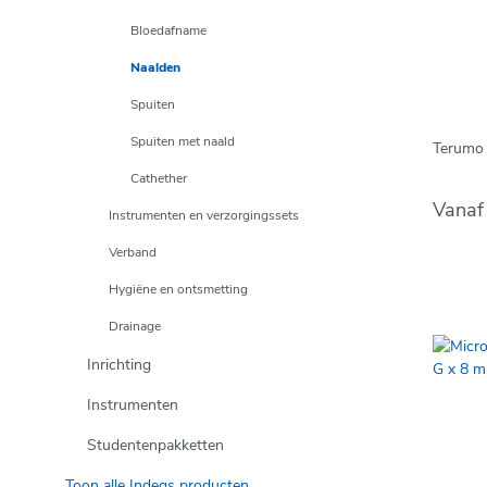
Bloedafname
Naalden
Spuiten
Spuiten met naald
Terumo 
Cathether
Vana
Instrumenten en verzorgingssets
Verband
Hygiëne en ontsmetting
Drainage
Inrichting
Instrumenten
Studentenpakketten
Toon alle Indeqs producten