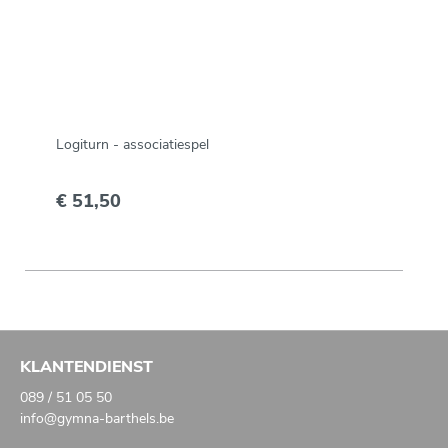
Logiturn - associatiespel
€ 51,50
KLANTENDIENST
089 / 51 05 50
info@gymna-barthels.be