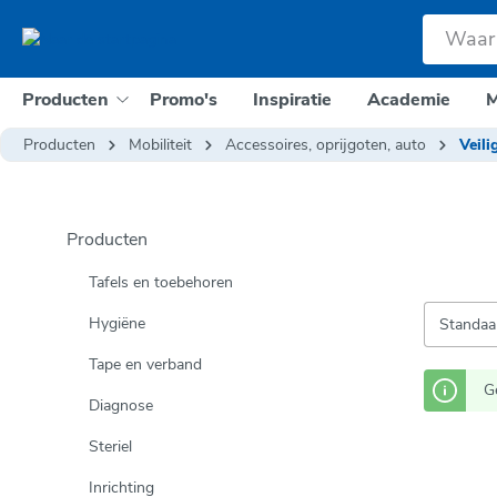
e zoekopdracht
Ga naar de hoofdnavigatie
Producten
Promo's
Inspiratie
Academie
M
Producten
Mobiliteit
Accessoires, oprijgoten, auto
Veili
Producten
Tafels en toebehoren
Hygiëne
Tape en verband
G
Diagnose
Steriel
Inrichting