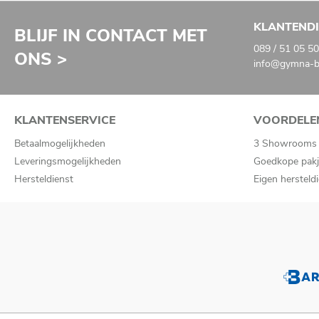
KLANTEND
BLIJF IN CONTACT MET
089 / 51 05 50
ONS >
info@gymna-ba
KLANTENSERVICE
VOORDELE
Betaalmogelijkheden
3 Showrooms
Leveringsmogelijkheden
Goedkope pakj
Hersteldienst
Eigen hersteld