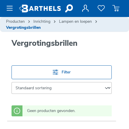
de hoofdinhoud
Producten
Inrichting
Lampen en loepen
Vergrotingsbrillen
Vergrotingsbrillen
Filter
Geen producten gevonden.